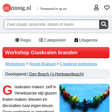
Regio
Categorieën
Uitagenda
Workshop Glaskralen branden
Workshops
>
Noord-Brabant
>
Creatieve workshops
Doorlopend |
Den Bosch ('s-Hertogenbosch)
G
laskralen maken: zelf in
Venetiaanse stijl glazen
kralen maken, kleuren en
decoraties naar eigen keuze.
Deze workshop is ontzettend