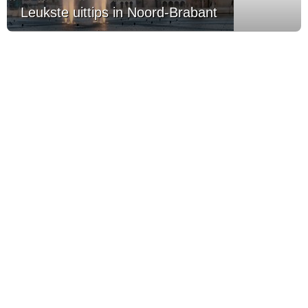
Leukste uittips in Noord-Brabant