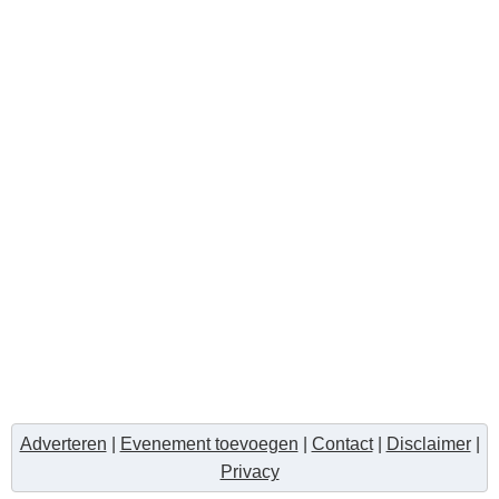
Adverteren
|
Evenement toevoegen
|
Contact
|
Disclaimer
|
Privacy