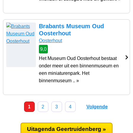
Brabants Museum Oud
Oosterhout
Oosterhout
9,0
Het Museum Oud Oosterhout bestaat
onder meer uit een binnenmuseum en
een miniaturenpark. Het
binnenmuseum .. »
1
2
3
4
Volgende
Uitagenda Geertruidenberg »