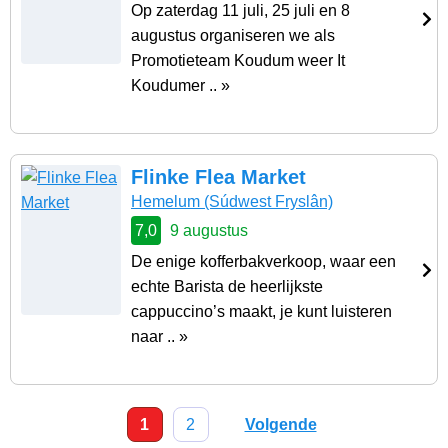
Op zaterdag 11 juli, 25 juli en 8
augustus organiseren we als
Promotieteam Koudum weer It
Koudumer .. »
Flinke Flea Market
Hemelum
(Súdwest Fryslân)
7,0
9 augustus
De enige kofferbakverkoop, waar een
echte Barista de heerlijkste
cappuccino’s maakt, je kunt luisteren
naar .. »
1
2
Volgende