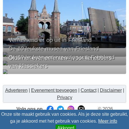
Verrassend er op uit in Friesland
De 10 leukste musea van Friesland
De 10 leukste actieve uitjes van Friesland
Oldtimer evenementen - voor liehebbers
van klassiekers
Adverteren
|
Evenement toevoegen
|
Contact
|
Disclaimer
|
Privacy
Volg ons op
© 2026
Onze site maakt gebruik van cookies. Als je deze site gebruikt,
Uitzinnig.nl/intris
- Alle rechten voorbehouden
ga je akkoord met het gebruik van cookies.
Meer info
Akkoord