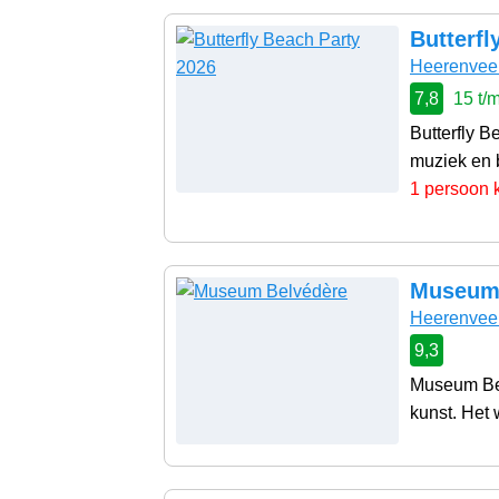
Butterfl
Heerenvee
7,8
15 t/
Butterfly B
muziek en b
1 persoon 
Museum 
Heerenvee
9,3
Museum Bel
kunst. Het 