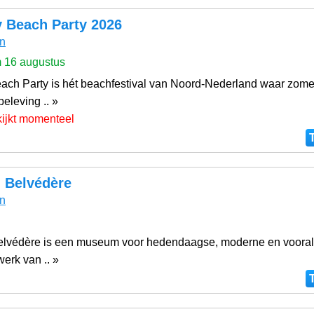
y Beach Party 2026
n
m 16 augustus
each Party is hét beachfestival van Noord-Nederland waar zomer,
eleving .. »
kijkt momenteel
Belvédère
n
védère is een museum voor hedendaagse, moderne en vooral
werk van .. »