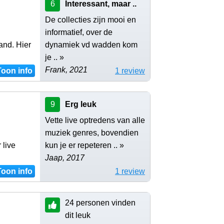
6
Interessant, maar ..
De collecties zijn mooi en
informatief, over de
and. Hier
dynamiek vd wadden kom
je .. »
Frank, 2021
Toon info
1 review
9
Erg leuk
Vette live optredens van alle
muziek genres, bovendien
 live
kun je er repeteren .. »
Jaap, 2017
Toon info
1 review
24 personen vinden
dit leuk