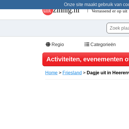
Onze site maakt gebruik van cook
Regio
Categorieën
Activiteiten, evenementen o
Home
>
Friesland
>
Dagje uit in Heere