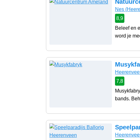
Natuurc
Nes
(Heere
8,9
Beleef en 
word je me
Musykfa
Heerenvee
7,8
Musykfabry
bands. Beha
Speelpar
Heerenvee