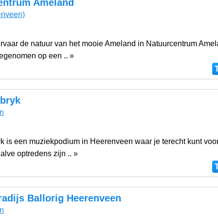
entrum Ameland
nveen)
ervaar de natuur van het mooie Ameland in Natuurcentrum Amel
egenomen op een .. »
bryk
n
k is een muziekpodium in Heerenveen waar je terecht kunt voor
lve optredens zijn .. »
adijs Ballorig Heerenveen
n