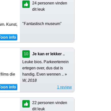
24 personen vinden
dit leuk
"Fantastisch museum"
um. Kunst,
Toon info
10
Je kan er lekker ..
Leuke bios. Parkeerterrein
ertegen over, dus dat is
films die
handig. Even wennen .. »
W, 2018
Toon info
1 review
22 personen vinden
dit leuk