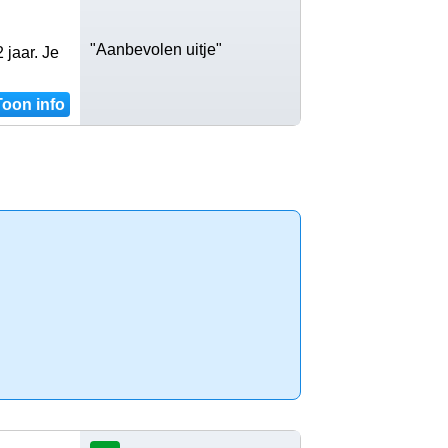
"Aanbevolen uitje"
 jaar. Je
Toon info