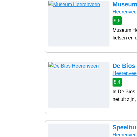
Museum
Heerenvee
9,6
Museum Hee
fietsen en d
De Bios
Heerenvee
8,4
In De Bios 
net uit zijn
Speeltu
Heerenvee