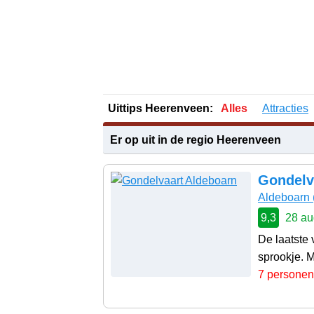
Uittips Heerenveen:
Alles
Attracties
Er op uit in de regio Heerenveen
Gondelv
Aldeboarn
9,3
28 au
De laatste
sprookje. M
7 personen