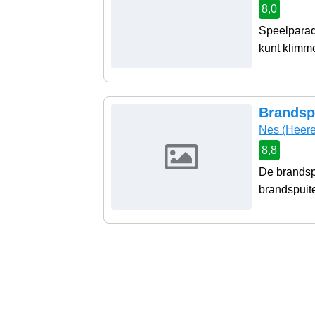
8,0
Speelparadi
kunt klimmen
Brandsp
Nes
(Heere
8,8
De brandsp
brandspuite