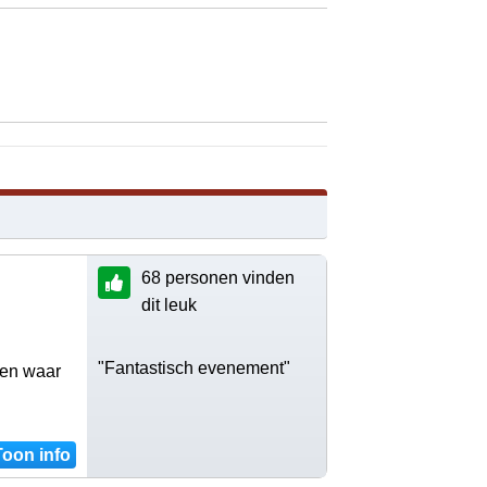
68 personen vinden
dit leuk
"Fantastisch evenement"
een waar
Toon info