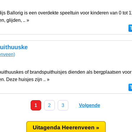
js Ballorig is een overdekte speeltuin voor kinderen van 0 tot 12
, glijden, .. »
uithuuske
nveen)
uithuuskes of brandspuithuisjes dienden als bergplaatsen voor
n. Deze huisjes zijn .. »
1
2
3
Volgende
Uitagenda Heerenveen »