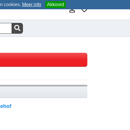
an cookies.
Meer info
Akkoord
ehof