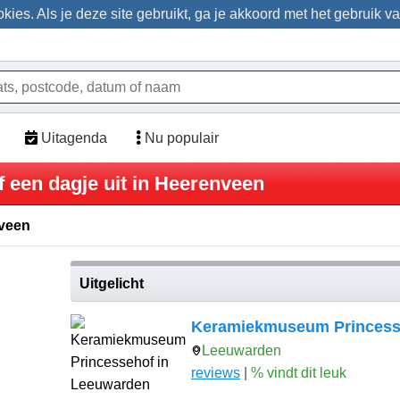
ies. Als je deze site gebruikt, ga je akkoord met het gebruik v
Uitagenda
Nu populair
f een dagje uit in Heerenveen
nveen
Uitgelicht
Keramiekmuseum Princess
Leeuwarden
reviews
|
% vindt dit leuk