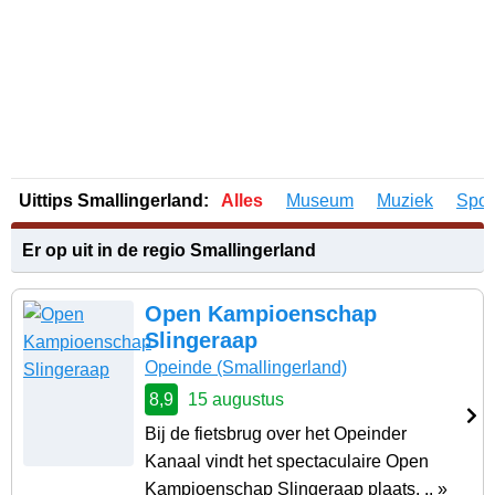
Uittips Smallingerland:
Alles
Museum
Muziek
Spor
Er op uit in de regio Smallingerland
Open Kampioenschap
Slingeraap
Opeinde
(Smallingerland)
8,9
15 augustus
Bij de fietsbrug over het Opeinder
Kanaal vindt het spectaculaire Open
Kampioenschap Slingeraap plaats. .. »