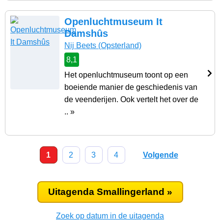
Openluchtmuseum It
Damshûs
Nij Beets
(Opsterland)
8,1
Het openluchtmuseum toont op een
boeiende manier de geschiedenis van
de veenderijen. Ook vertelt het over de
.. »
1
2
3
4
Volgende
Uitagenda Smallingerland »
Zoek op datum in de uitagenda