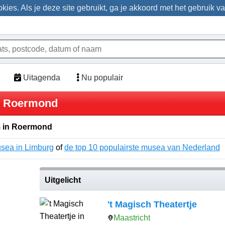
ies. Als je deze site gebruikt, ga je akkoord met het gebruik v
Uitagenda
Nu populair
in Roermond
 in Roermond
usea in Limburg
of
de top 10 populairste musea van Nederland
Uitgelicht
't Magisch Theatertje
Maastricht