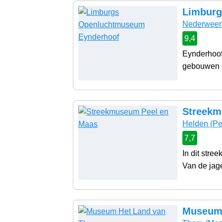
Limburg
Nederweer
9,4
Eynderhoof
gebouwen e
Streekm
Helden
(Pe
7,7
In dit str
Van de jage
Museum 