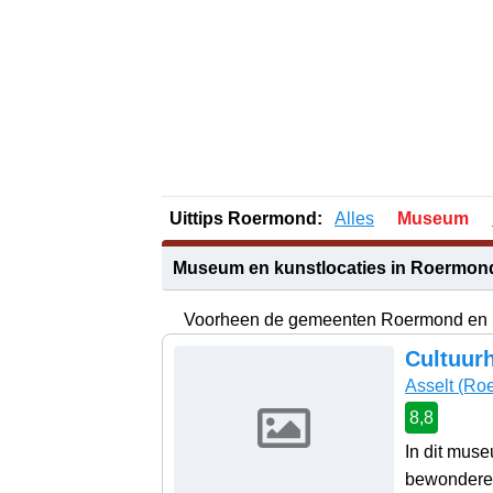
Uittips Roermond:
Alles
Museum
Museum en kunstlocaties in Roermon
Voorheen de gemeenten Roermond en
Cultuur
Asselt
(Roe
8,8
In dit muse
bewonderen