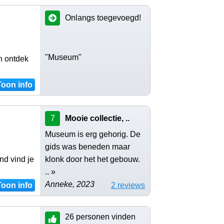
Onlangs toegevoegd!
"Museum"
n ontdek
Toon info
7
Mooie collectie, ..
Museum is erg gehorig. De
gids was beneden maar
nd vind je
klonk door het het gebouw.
.. »
Anneke, 2023
Toon info
2 reviews
26 personen vinden