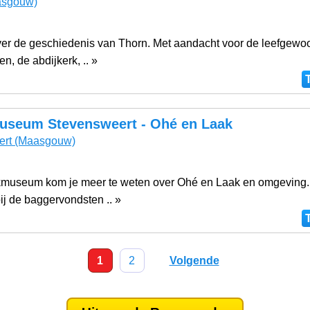
sgouw)
r de geschiedenis van Thorn. Met aandacht voor de leefgewoo
en, de abdijkerk, .. »
useum Stevensweert - Ohé en Laak
ert
(Maasgouw)
eekmuseum kom je meer te weten over Ohé en Laak en omgevin
bij de baggervondsten .. »
1
2
Volgende