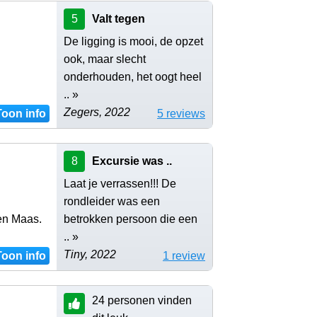
5
Valt tegen
De ligging is mooi, de opzet
ook, maar slecht
onderhouden, het oogt heel
.. »
Zegers, 2022
Toon info
5 reviews
8
Excursie was ..
Laat je verrassen!!! De
rondleider was een
 en Maas.
betrokken persoon die een
.. »
Tiny, 2022
Toon info
1 review
24 personen vinden