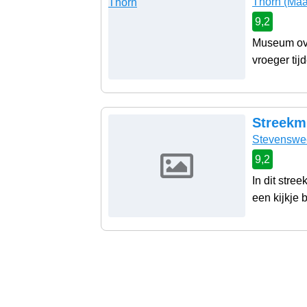
Thorn
(Maa
9,2
Museum ove
vroeger tijd
Streekm
Stevenswe
9,2
In dit str
een kijkje 