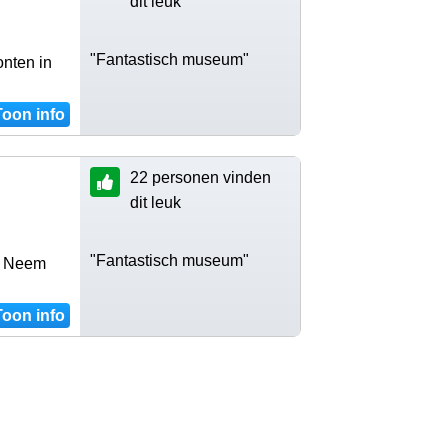
dit leuk
"Fantastisch museum"
nten in
Toon info
22 personen vinden
dit leuk
"Fantastisch museum"
g. Neem
Toon info