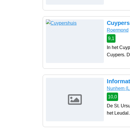
Cuypers
Roermond
9,1
In het Cuyp
Cuypers. De
Informa
Nunhem
(L
10,0
De St. Urs
het Leudal