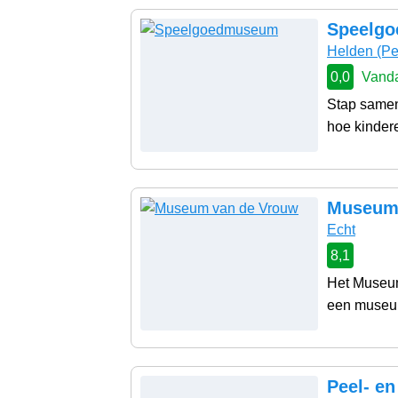
Speelg
Helden
(Pe
0,0
Vanda
Stap samen 
hoe kindere
Museum 
Echt
8,1
Het Museum 
een museum 
Peel- e