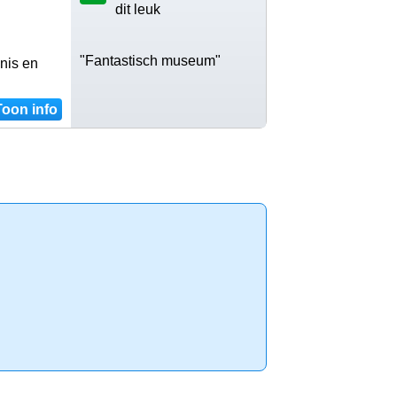
dit leuk
"Fantastisch museum"
nis en
Toon info