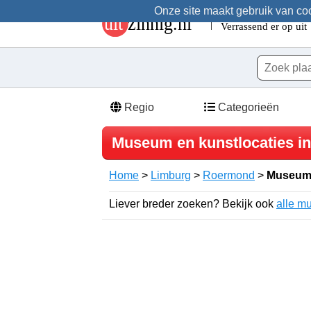
Onze site maakt gebruik van cook
Regio
Categorieën
Museum en kunstlocaties 
Home
>
Limburg
>
Roermond
>
Museum
Liever breder zoeken? Bekijk ook
alle m