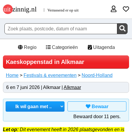
Regio
Categorieën
Uitagenda
Kaeskoppenstad in Alkmaar
Home
>
Festivals & evenementen
>
Noord-Holland
6 en 7 juni 2026 | Alkmaar |
Alkmaar
Bewaar
Bewaard door 11 pers.
Let op:
Dit evenement heeft in 2026 plaatsgevonden en is