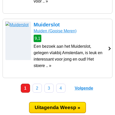
voor .. »
Muiderslot
Muiden
(Gooise Meren)
9,1
Een bezoek aan het Muiderslot,
gelegen vlakbij Amsterdam, is leuk en
interessant voor jong en oud! Het
stoere .. »
1
2
3
4
Volgende
Uitagenda Weesp »