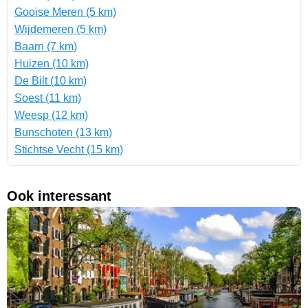
Gooise Meren (5 km)
Wijdemeren (5 km)
Baarn (7 km)
Huizen (10 km)
De Bilt (10 km)
Soest (11 km)
Weesp (12 km)
Bunschoten (13 km)
Stichtse Vecht (15 km)
Ook interessant