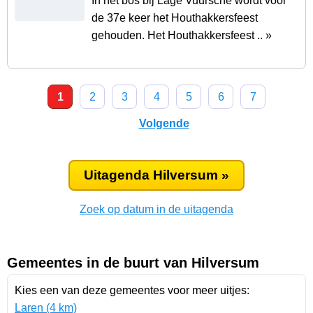
In het bos bij Lage Vuursche wordt voor
de 37e keer het Houthakkersfeest
gehouden. Het Houthakkersfeest .. »
1
2
3
4
5
6
7
Volgende
Uitagenda Hilversum »
Zoek op datum in de uitagenda
Gemeentes in de buurt van Hilversum
Kies een van deze gemeentes voor meer uitjes:
Laren (4 km)