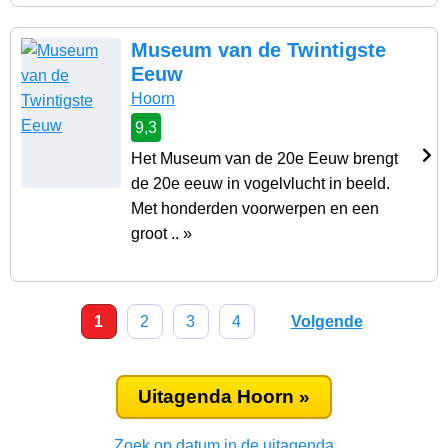
Museum van de Twintigste
Eeuw
Hoorn
9,3
Het Museum van de 20e Eeuw brengt
de 20e eeuw in vogelvlucht in beeld.
Met honderden voorwerpen en een
groot .. »
1
2
3
4
Volgende
Uitagenda Hoorn »
Zoek op datum in de uitagenda