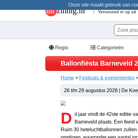
Onze site maakt gebruik van cook
Regio
Categorieën
Ballonfiësta Barneveld 
Home
>
Festivals & evenementen
26 t/m 29 augustus 2026 | De Koe
D
it jaar vindt de 42ste editie v
Barneveld plaats. Een feest vo
Ruim 30 heteluchtballonnen zullen v
opstijgen, waaronder een aantal i