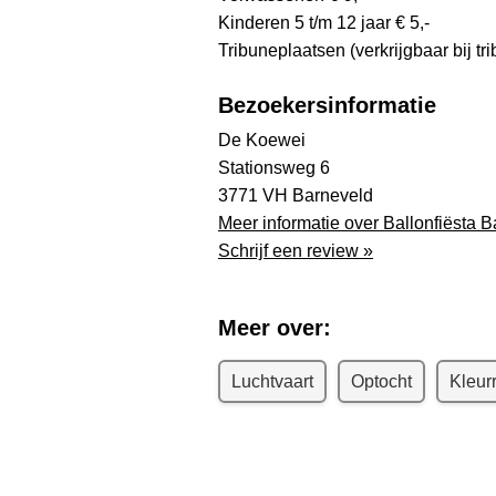
Kinderen 5 t/m 12 jaar € 5,-
Tribuneplaatsen (verkrijgbaar bij t
Bezoekersinformatie
De Koewei
Stationsweg 6
3771 VH Barneveld
Meer informatie over Ballonfiësta 
Schrijf een review »
Meer over:
Luchtvaart
Optocht
Kleurr