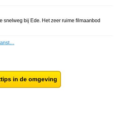
 snelweg bij Ede. Het zeer ruime filmaanbod
danst…
ttips in de omgeving