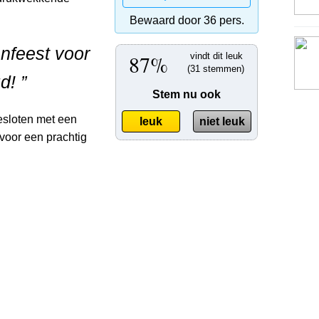
Bewaard door 36 pers.
enfeest voor
87%
vindt dit leuk
(31 stemmen)
d! ”
Stem nu ook
esloten met een
leuk
niet leuk
voor een prachtig