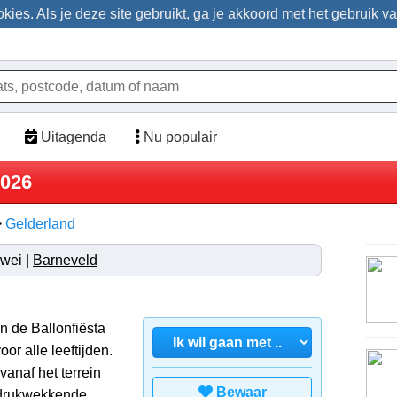
ies. Als je deze site gebruikt, ga je akkoord met het gebruik v
Uitagenda
Nu populair
2026
>
Gelderland
wei |
Barneveld
an de Ballonfiësta
or alle leeftijden.
anaf het terrein
Bewaar
ndrukwekkende