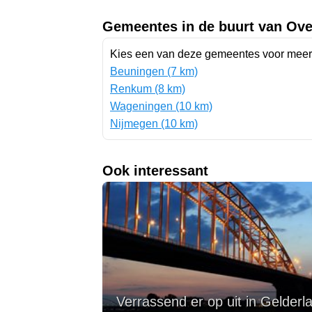
Gemeentes in de buurt van Ov
Kies een van deze gemeentes voor meer 
Beuningen (7 km)
Renkum (8 km)
Wageningen (10 km)
Nijmegen (10 km)
Ook interessant
Verrassend er op uit in Gelderl