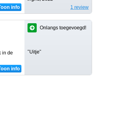
Toon info
1 review
Onlangs toegevoegd!
"Uitje"
 in de
Toon info