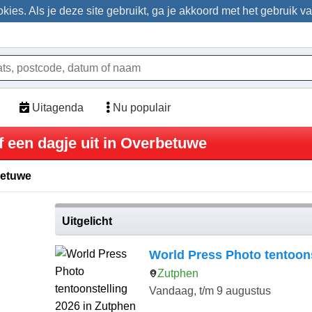
ies. Als je deze site gebruikt, ga je akkoord met het gebruik v
Uitagenda
Nu populair
f een dagje uit in Overbetuwe
betuwe
Uitgelicht
World Press Photo tentoons
Zutphen
Vandaag, t/m 9 augustus