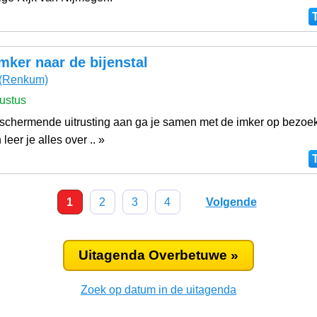
mker naar de bijenstal
(Renkum)
ustus
schermende uitrusting aan ga je samen met de imker op bezoek
 leer je alles over .. »
1
2
3
4
Volgende
Uitagenda Overbetuwe »
Zoek op datum in de uitagenda