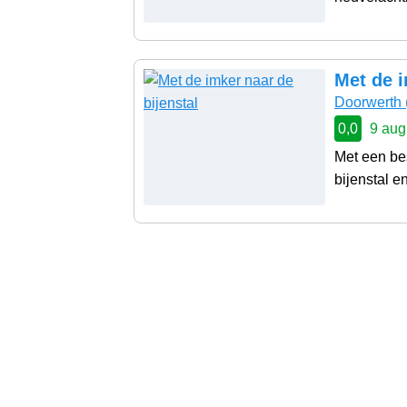
Met de i
Doorwerth
0,0
9 aug
Met een be
bijenstal en