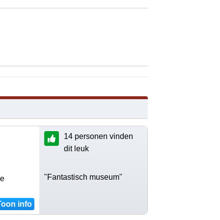
14 personen vinden
dit leuk
"Fantastisch museum"
De
Toon info