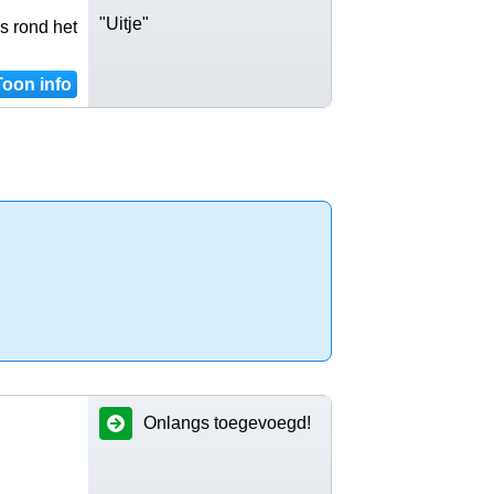
"Uitje"
s rond het
Toon info
Onlangs toegevoegd!