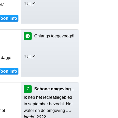
"Uitje"
k’
Toon info
Onlangs toegevoegd!
"Uitje"
 dagje
Toon info
7
Schone omgeving ..
Ik heb het recreatiegebied
in september bezocht. Het
het
water en de omgeving .. »
Ingrid, 2022