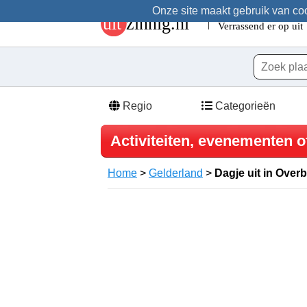
Onze site maakt gebruik van cook
Regio
Categorieën
Activiteiten, evenementen o
Home
>
Gelderland
>
Dagje uit in Over