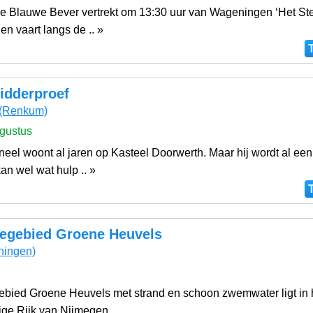
de Blauwe Bever vertrekt om 13:30 uur van Wageningen ‘Het Ste
en vaart langs de .. »
idderproef
(Renkum)
gustus
eel woont al jaren op Kasteel Doorwerth. Maar hij wordt al een
n wel wat hulp .. »
iegebied Groene Heuvels
ningen)
ebied Groene Heuvels met strand en schoon zwemwater ligt in 
ige Rijk van Nijmegen.