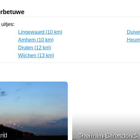
erbetuwe
uitjes:
Lingewaard (10 km)
Duive
Arnhem (10 km)
Heum
Druten (12 km)
Wijchen (13 km)
and
De 10 leukste musea 
Thermen Berendonck r