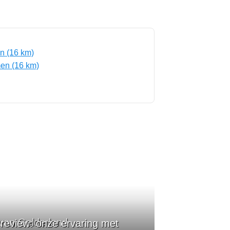
n (16 km)
en (16 km)
van Gelderland
eview: onze ervaring met