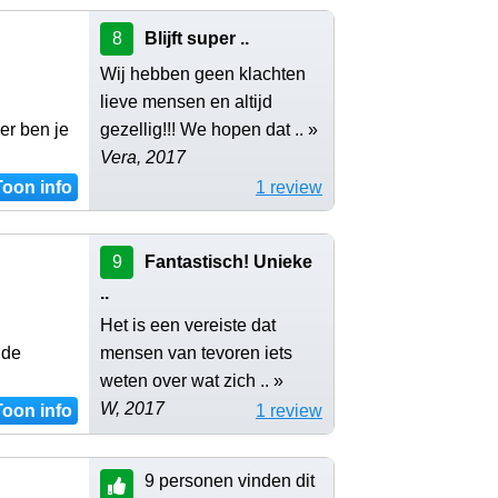
8
Blijft super ..
Wij hebben geen klachten
lieve mensen en altijd
er ben je
gezellig!!! We hopen dat .. »
Vera, 2017
Toon info
1 review
9
Fantastisch! Unieke
..
Het is een vereiste dat
 de
mensen van tevoren iets
weten over wat zich .. »
W, 2017
Toon info
1 review
9 personen vinden dit