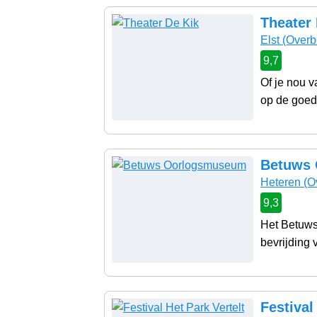
Theater 
Elst
(Overb
9,7
Of je nou v
op de goede
Betuws
Heteren
(O
9,3
Het Betuws
bevrijding 
Festival