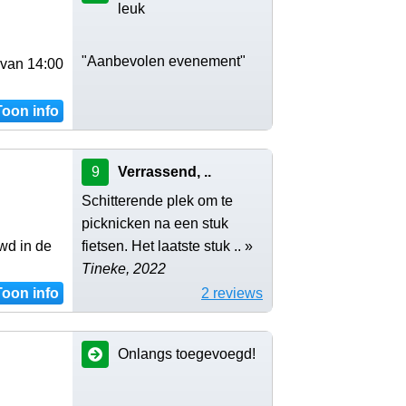
leuk
"Aanbevolen evenement"
 van 14:00
Toon info
9
Verrassend, ..
Schitterende plek om te
picknicken na een stuk
wd in de
fietsen. Het laatste stuk .. »
Tineke, 2022
Toon info
2 reviews
Onlangs toegevoegd!