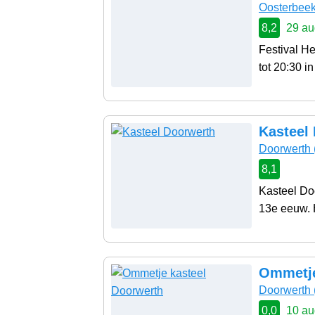
Oosterbee
8,2
29 au
Festival He
tot 20:30 in
Kasteel
Doorwerth
8,1
Kasteel Do
13e eeuw. H
Ommetje
Doorwerth
0,0
10 au