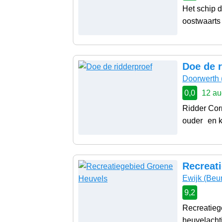
Het schip 
oostwaarts 
Doe de r
Doorwerth
0,0
12 au
Ridder Corn
ouder en ka
Recreat
Ewijk
(Beu
9,2
Recreatieg
heuvelacht