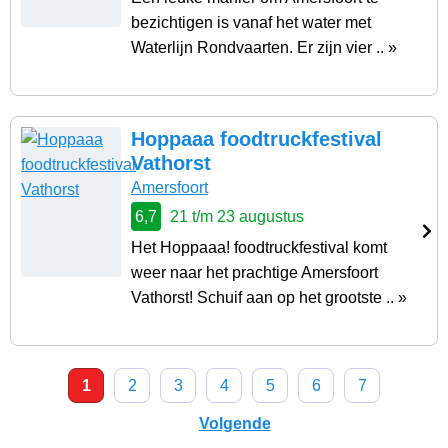
bezichtigen is vanaf het water met
Waterlijn Rondvaarten. Er zijn vier .. »
Hoppaaa foodtruckfestival
Vathorst
Amersfoort
6,7
21 t/m 23 augustus
Het Hoppaaa! foodtruckfestival komt
weer naar het prachtige Amersfoort
Vathorst! Schuif aan op het grootste .. »
1
2
3
4
5
6
7
Volgende