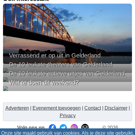
Verrassend er op uit in Gelderland
De 10 leukste theaters van Gelderland
De 10 leukste actieve uitjes van Gelderland
Wat te doen dit weekend?
Adverteren
|
Evenement toevoegen
|
Contact
|
Disclaimer
|
Privacy
Volg ons op
© 2026
Onze site maakt gebruik van cookies. Als je deze site gebruikt,