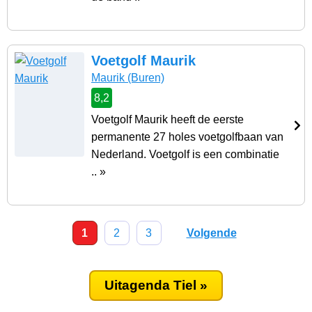
Voetgolf Maurik
Maurik
(Buren)
8,2
Voetgolf Maurik heeft de eerste
permanente 27 holes voetgolfbaan van
Nederland. Voetgolf is een combinatie
.. »
1
2
3
Volgende
Uitagenda Tiel »