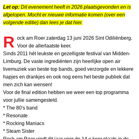
Let op:
Dit evenement heeft in 2026 plaatsgevonden en is
afgelopen. Mocht er nieuwe informatie komen (over een
volgende editie) dan lees je dat hier.
R
ock am Roer zaterdag 13 juni 2026 Sint Odiliënberg.
Voor de allerlaatste keer.
Sinds 2011 hét leukste en gezelligste festival van Midden-
Limburg. De vaste ingrediënten zijn heerlijke open air
livemuziek van beste top bands, goed verzorgde en lekkere
hapjes en drankjes en ook nog eens het beste publiek dat
men zich kan wensen!
Voor de final edition hebben we weer een top programma
voor jullie samengesteld.
* The 80's band
* Resonate
* Rocking Maniacs
* Steam Sister
Rock am Roer vindt dit jaar voor de 14 e keer plaats in de