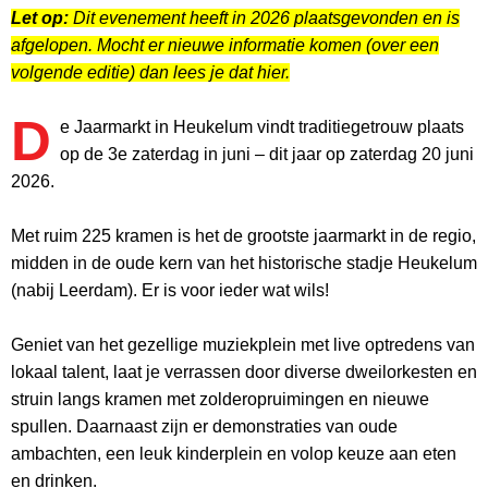
Let op:
Dit evenement heeft in 2026 plaatsgevonden en is
afgelopen. Mocht er nieuwe informatie komen (over een
volgende editie) dan lees je dat hier.
D
e Jaarmarkt in Heukelum vindt traditiegetrouw plaats
op de 3e zaterdag in juni – dit jaar op zaterdag 20 juni
2026.
Met ruim 225 kramen is het de grootste jaarmarkt in de regio,
midden in de oude kern van het historische stadje Heukelum
(nabij Leerdam). Er is voor ieder wat wils!
Geniet van het gezellige muziekplein met live optredens van
lokaal talent, laat je verrassen door diverse dweilorkesten en
struin langs kramen met zolderopruimingen en nieuwe
spullen. Daarnaast zijn er demonstraties van oude
ambachten, een leuk kinderplein en volop keuze aan eten
en drinken.