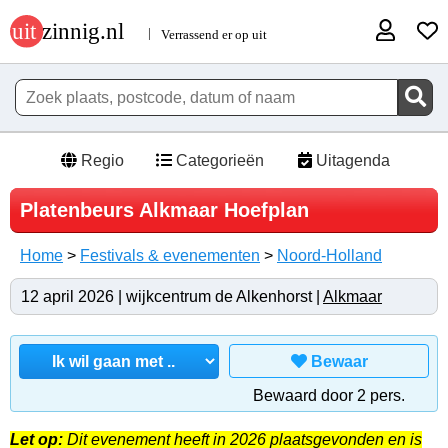
Regio
Categorieën
Uitagenda
Platenbeurs Alkmaar Hoefplan
Home
>
Festivals & evenementen
>
Noord-Holland
12 april 2026 | wijkcentrum de Alkenhorst |
Alkmaar
Bewaar
Bewaard door 2 pers.
Let op:
Dit evenement heeft in 2026 plaatsgevonden en is