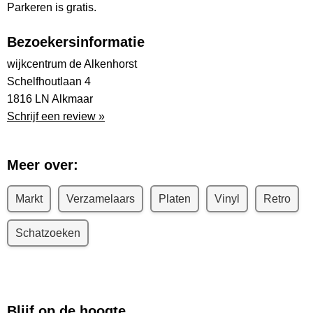
Parkeren is gratis.
Bezoekersinformatie
wijkcentrum de Alkenhorst
Schelfhoutlaan 4
1816 LN Alkmaar
Schrijf een review »
Meer over:
Markt
Verzamelaars
Platen
Vinyl
Retro
Schatzoeken
Blijf op de hoogte