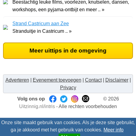
Beestachtig leuke films, voorlezen, knutselen, dansen,
workshops, een pyjama-ontbijt en meer .. »
Strand Castricum aan Zee
Stranduitje in Castricum .. »
Meer uittips in de omgeving
Adverteren
|
Evenement toevoegen
|
Contact
|
Disclaimer
|
Privacy
Volg ons op
© 2026
Uitzinnig.nl/intris
- Alle rechten voorbehouden
Onze site maakt gebruik van cookies. Als je deze site gebruikt,
ga je akkoord met het gebruik van cookies.
Meer info