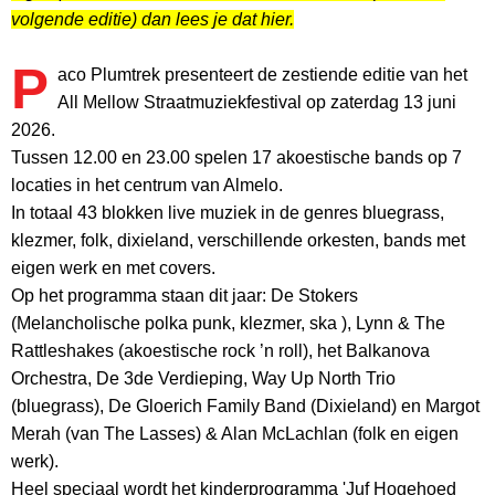
volgende editie) dan lees je dat hier.
P
aco Plumtrek presenteert de zestiende editie van het
All Mellow Straatmuziekfestival op zaterdag 13 juni
2026.
Tussen 12.00 en 23.00 spelen 17 akoestische bands op 7
locaties in het centrum van Almelo.
In totaal 43 blokken live muziek in de genres bluegrass,
klezmer, folk, dixieland, verschillende orkesten, bands met
eigen werk en met covers.
Op het programma staan dit jaar: De Stokers
(Melancholische polka punk, klezmer, ska ), Lynn & The
Rattleshakes (akoestische rock ’n roll), het Balkanova
Orchestra, De 3de Verdieping, Way Up North Trio
(bluegrass), De Gloerich Family Band (Dixieland) en Margot
Merah (van The Lasses) & Alan McLachlan (folk en eigen
werk).
Heel speciaal wordt het kinderprogramma 'Juf Hogehoed