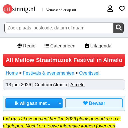
Regio
Categorieën
Uitagenda
All Mellow Straatmuziek Festival in Almelo
Home
>
Festivals & evenementen
>
Overijssel
13 juni 2026 | Centrum Almelo |
Almelo
Bewaar
Let op:
Dit evenement heeft in 2026 plaatsgevonden en is
afgelopen. Mocht er nieuwe informatie komen (over een