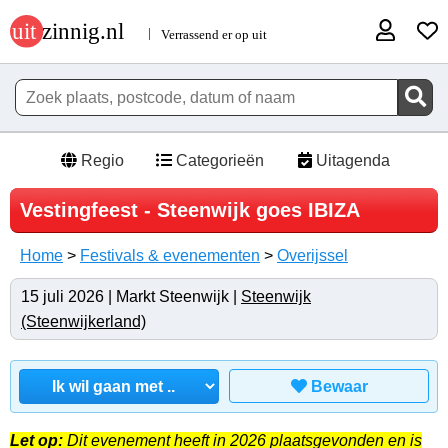
Regio
Categorieën
Uitagenda
Vestingfeest - Steenwijk goes IBIZA
Home
>
Festivals & evenementen
>
Overijssel
15 juli 2026 | Markt Steenwijk |
Steenwijk
(Steenwijkerland)
Bewaar
Let op:
Dit evenement heeft in 2026 plaatsgevonden en is