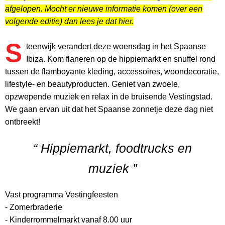
afgelopen. Mocht er nieuwe informatie komen (over een
volgende editie) dan lees je dat hier.
S
teenwijk verandert deze woensdag in het Spaanse
Ibiza. Kom flaneren op de hippiemarkt en snuffel rond
tussen de flamboyante kleding, accessoires, woondecoratie,
lifestyle- en beautyproducten. Geniet van zwoele,
opzwepende muziek en relax in de bruisende Vestingstad.
We gaan ervan uit dat het Spaanse zonnetje deze dag niet
ontbreekt!
“ Hippiemarkt, foodtrucks en
muziek ”
Vast programma Vestingfeesten
- Zomerbraderie
- Kinderrommelmarkt vanaf 8.00 uur