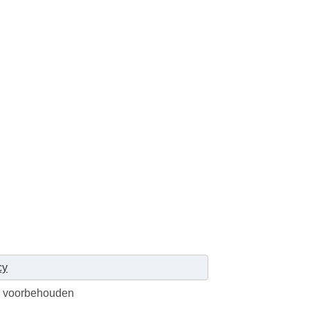
cy
en voorbehouden