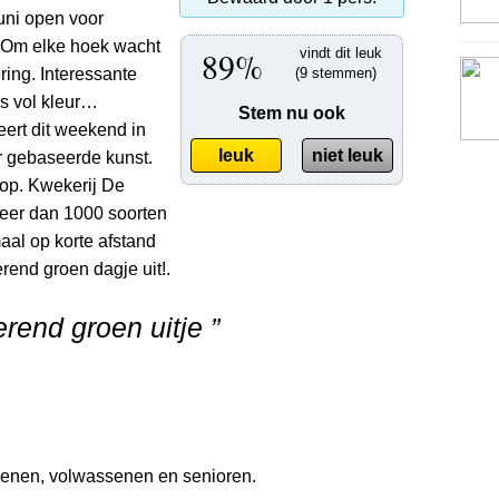
uni open voor
. Om elke hoek wacht
89%
vindt dit leuk
ing. Interessante
(9 stemmen)
s vol kleur…
Stem nu ook
ert dit weekend in
leuk
niet leuk
ur gebaseerde kunst.
lop. Kwekerij De
meer dan 1000 soorten
al op korte afstand
rend groen dagje uit!.
erend groen uitje ”
senen, volwassenen en senioren.