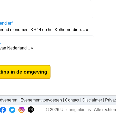
nd erf...
varend monument KH44 op het Kolhornerdiep. .. »
r
van Nederland .. »
ttips in de omgeving
dverteren
|
Evenement toevoegen
|
Contact
|
Disclaimer
|
Priva
© 2026
Uitzinnig.nl/intris
- Alle recht