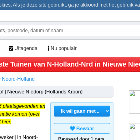
ies. Als je deze site gebruikt, ga je akkoord met het gebruik v
Uitagenda
Nu populair
te Tuinen van N-Holland-Nrd in Nieuwe Nie
>
Noord-Holland
of |
Nieuwe Niedorp (Hollands Kroon)
26 plaatsgevonden en
rmatie komen (over
 hier.
Bewaar
kwekerij in Noord-
Bewaard door 1 pers.