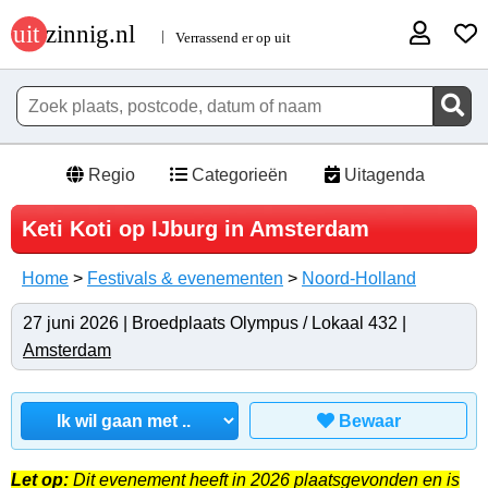
Regio
Categorieën
Uitagenda
Keti Koti op IJburg in Amsterdam
Home
>
Festivals & evenementen
>
Noord-Holland
27 juni 2026 | Broedplaats Olympus / Lokaal 432 |
Amsterdam
Bewaar
Let op:
Dit evenement heeft in 2026 plaatsgevonden en is