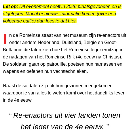
Let op:
Dit evenement heeft in 2026 plaatsgevonden en is
afgelopen. Mocht er nieuwe informatie komen (over een
volgende editie) dan lees je dat hier.
I
n de Romeinse straat van het museum zijn re-enactors uit
onder andere Nederland, Duitsland, België en Groot-
Brittannië die laten zien hoe het Romeinse leger eruitzag in
de nadagen van het Romeinse Rijk (4e eeuw na Christus).
De soldaten gaan op patrouille, poetsen hun harnassen en
wapens en oefenen hun vechttechnieken.
Naast de soldaten zij ook hun gezinnen meegekomen
waardoor je van alles te weten komt over het dagelijks leven
in de 4e eeuw.
“ Re-enactors uit vier landen tonen
het leger van de 4e eeuw. ”