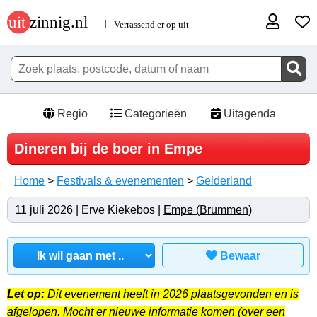
Regio
Categorieën
Uitagenda
Dineren bij de boer in Empe
Home
>
Festivals & evenementen
>
Gelderland
11 juli 2026 | Erve Kiekebos |
Empe (Brummen)
Bewaar
Let op:
Dit evenement heeft in 2026 plaatsgevonden en is
afgelopen. Mocht er nieuwe informatie komen (over een