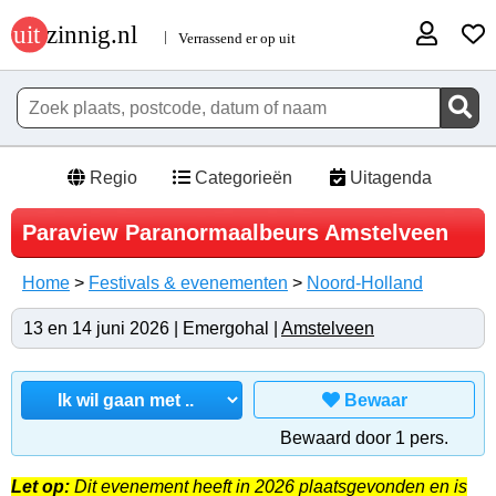
Regio
Categorieën
Uitagenda
Paraview Paranormaalbeurs Amstelveen
Home
>
Festivals & evenementen
>
Noord-Holland
13 en 14 juni 2026 | Emergohal |
Amstelveen
Bewaar
Bewaard door 1 pers.
Let op:
Dit evenement heeft in 2026 plaatsgevonden en is