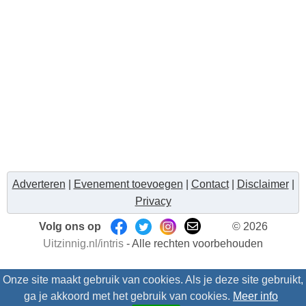
Adverteren
|
Evenement toevoegen
|
Contact
|
Disclaimer
|
Privacy
Volg ons op
© 2026
Uitzinnig.nl/intris
- Alle rechten voorbehouden
Onze site maakt gebruik van cookies. Als je deze site gebruikt,
ga je akkoord met het gebruik van cookies.
Meer info