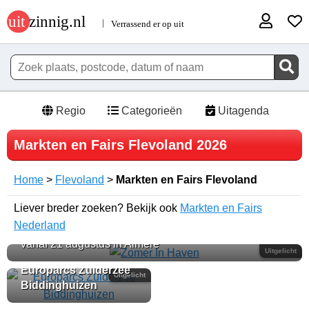
Regio
Categorieën
Uitagenda
Markten en Fairs Flevoland 2026
Home
>
Flevoland
>
Markten en Fairs Flevoland
Liever breder zoeken? Bekijk ook
Markten en Fairs
Nederland
Zomer In Haven
vanaf 21 augustus in Almere
Uitgelicht
Europarcs Zuiderzee
Uitgelicht
Biddinghuizen