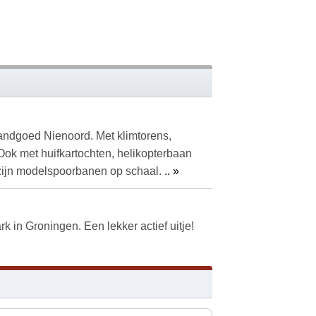
Landgoed Nienoord. Met klimtorens,
Ook met huifkartochten, helikopterbaan
 zijn modelspoorbanen op schaal.
.. »
ark in Groningen. Een lekker actief uitje!