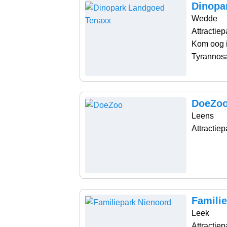
Dinopa
Wedde
Attractiep
Kom oog i
Tyrannosa
DoeZo
Leens
Attractiep
Famili
Leek
Attractiep