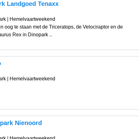
rk Landgoed Tenaxx
ark
| Hemelvaartweekend
n oog te staan met de Triceratops, de Velociraptor en de
urus Rex in Dinopark ..
o
ark
| Hemelvaartweekend
epark Nienoord
ark
| Hemelvaartweekend