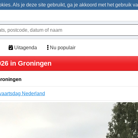
ies. Als je deze site gebruikt, ga je akkoord met het gebruik v
Uitagenda
Nu populair
026 in Groningen
Groningen
aartsdag Nederland