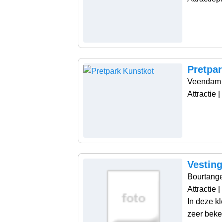
Pretpa
Veendam
Attractie
|
Vestin
Bourtang
Attractie
|
In deze kl
zeer beke