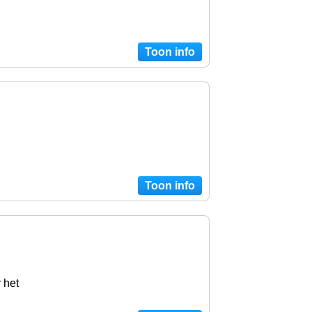
Toon info
Toon info
 het