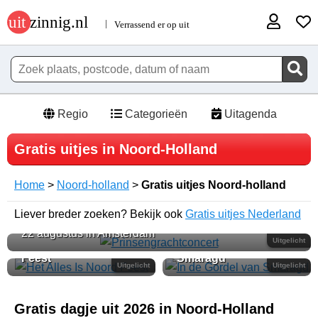
Regio
Categorieën
Uitagenda
Gratis uitjes in Noord-Holland
Home
>
Noord-holland
>
Gratis uitjes Noord-holland
Liever breder zoeken? Bekijk ook
Prinsengrachtconcert
Gratis uitjes Nederland
22 augustus in Amsterdam
Het Alles Is Noord
In de Gordel van
Uitgelicht
Feest
Smaragd
Uitgelicht
Uitgelicht
Gratis dagje uit 2026 in Noord-Holland