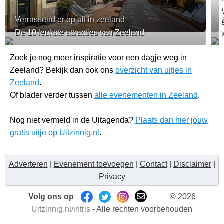
Verrassend er op uit in zeeland
De 10 leukste attracties van Zeeland
Zoek je nog meer inspiratie voor een dagje weg in
Zeeland? Bekijk dan ook ons
overzicht van uitjes in
Zeeland
.
Of blader verder tussen
alle evenementen in Zeeland
.
Nog niet vermeld in de Uitagenda?
Plaats dan hier jouw
gratis uitje op Uitzinnig.nl
.
Adverteren
|
Evenement toevoegen
|
Contact
|
Disclaimer
|
Privacy
Volg ons op
© 2026
Uitzinnig.nl/intris
- Alle rechten voorbehouden