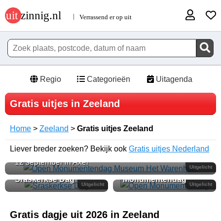
Regio
Categorieën
Uitagenda
Gratis uitjes in Zeeland
Home
>
Zeeland
>
Gratis uitjes Zeeland
Open Monumentendag Museum Het
Liever breder zoeken? Bekijk ook
Warenhuis
Gratis uitjes Nederland
12 september in Axel
Open
Uitgelicht
Sraskerkse Dag
Monumentendag
Uitgelicht
Uitgelicht
Gratis dagje uit 2026 in Zeeland