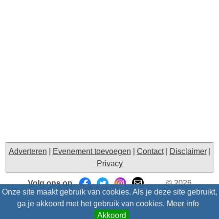
Adverteren
|
Evenement toevoegen
|
Contact
|
Disclaimer
|
Privacy
Volg ons op
© 2026
Onze site maakt gebruik van cookies. Als je deze site gebruikt,
Uitzinnig.nl/intris
- Alle rechten voorbehouden |
Suggesties
ga je akkoord met het gebruik van cookies.
Meer info
Akkoord