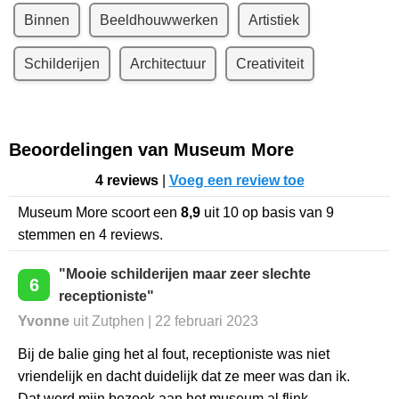
Binnen
Beeldhouwwerken
Artistiek
Schilderijen
Architectuur
Creativiteit
Beoordelingen van Museum More
4 reviews
|
Voeg een review toe
Museum More
scoort een
8,9
uit
10
op basis van
9
stemmen en
4
reviews.
"Mooie schilderijen maar zeer slechte
6
receptioniste"
Yvonne
uit Zutphen | 22 februari 2023
Bij de balie ging het al fout, receptioniste was niet
vriendelijk en dacht duidelijk dat ze meer was dan ik.
Dat werd mijn bezoek aan het museum al flink