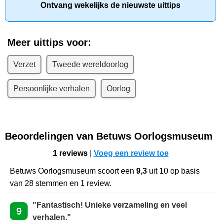
Ontvang wekelijks de nieuwste uittips
Meer uittips voor:
Verzet
Tweede wereldoorlog
Persoonlijke verhalen
Oorlog
Beoordelingen van Betuws Oorlogsmuseum
1 reviews
|
Voeg een review toe
Betuws Oorlogsmuseum
scoort een
9,3
uit
10
op basis
van
28
stemmen en
1
review.
"Fantastisch! Unieke verzameling en veel
9
verhalen."