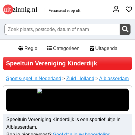
Regio
Categorieën
Uitagenda
Speeltuin Vereniging Kinderdijk
Sport & spel in Nederland
>
Zuid-Holland
>
Alblasserdam
Speeltuin Vereniging Kinderdijk is een sportief uitje in
Alblasserdam.
Ben je hier geweest?
Geef dan jouw beoordeling
.