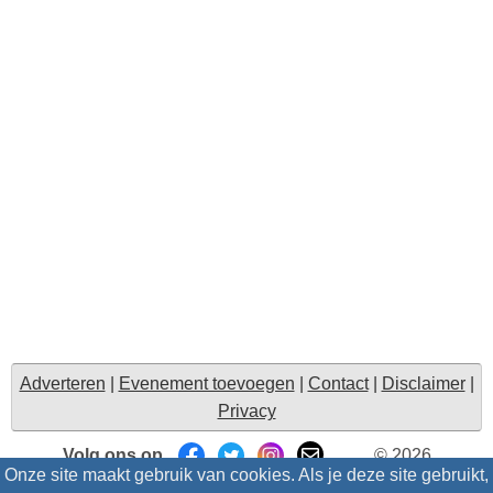
Adverteren
|
Evenement toevoegen
|
Contact
|
Disclaimer
|
Privacy
Volg ons op
© 2026
Onze site maakt gebruik van cookies. Als je deze site gebruikt,
Uitzinnig.nl/intris
- Alle rechten voorbehouden |
Suggesties