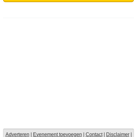
Adverteren
|
Evenement toevoegen
|
Contact
|
Disclaimer
|