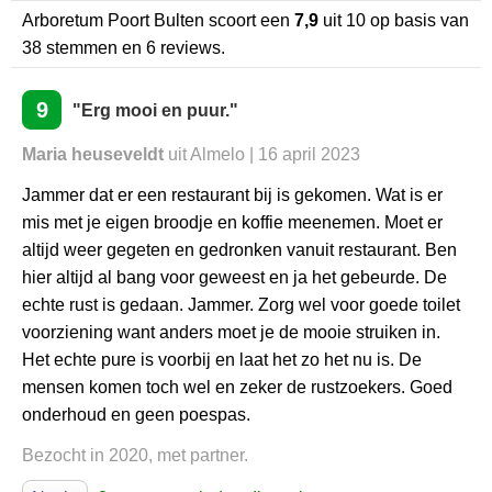
Arboretum Poort Bulten
scoort een
7,9
uit
10
op basis van
38
stemmen en
6
reviews.
9
"Erg mooi en puur."
Maria heuseveldt
uit Almelo | 16 april 2023
Jammer dat er een restaurant bij is gekomen. Wat is er
mis met je eigen broodje en koffie meenemen. Moet er
altijd weer gegeten en gedronken vanuit restaurant. Ben
hier altijd al bang voor geweest en ja het gebeurde. De
echte rust is gedaan. Jammer. Zorg wel voor goede toilet
voorziening want anders moet je de mooie struiken in.
Het echte pure is voorbij en laat het zo het nu is. De
mensen komen toch wel en zeker de rustzoekers. Goed
onderhoud en geen poespas.
Bezocht in 2020, met partner.