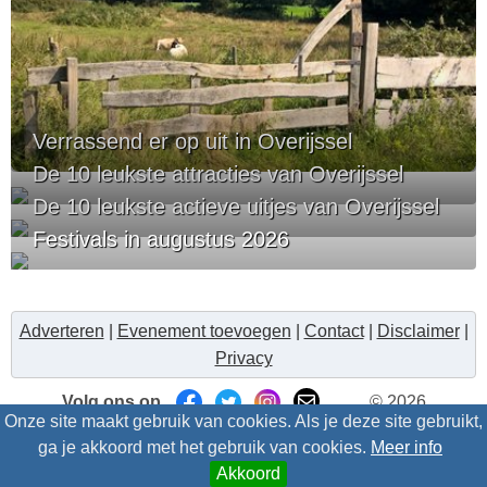
Verrassend er op uit in Overijssel
De 10 leukste attracties van Overijssel
De 10 leukste actieve uitjes van Overijssel
Festivals in augustus 2026
Adverteren
|
Evenement toevoegen
|
Contact
|
Disclaimer
|
Privacy
Volg ons op
© 2026
Onze site maakt gebruik van cookies. Als je deze site gebruikt,
Uitzinnig.nl/intris
- Alle rechten voorbehouden
ga je akkoord met het gebruik van cookies.
Meer info
Akkoord