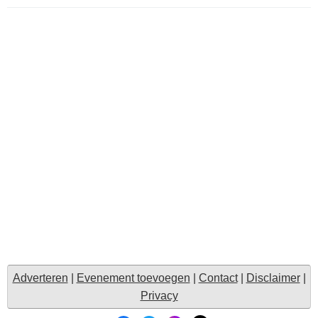
Adverteren
|
Evenement toevoegen
|
Contact
|
Disclaimer
|
Privacy