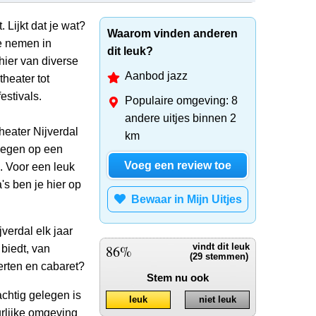
. Lijkt dat je wat?
Waarom vinden anderen
e nemen in
dit leuk?
hier van diverse
Aanbod jazz
theater tot
estivals.
Populaire omgeving: 8
andere uitjes binnen 2
heater Nijverdal
km
elegen op een
Voeg een review toe
. Voor een leuk
a's ben je hier op
Bewaar in Mijn Uitjes
verdal elk jaar
86%
vindt dit leuk
biedt, van
(29 stemmen)
erten en cabaret?
Stem nu ook
chtig gelegen is
leuk
niet leuk
urlijke omgeving