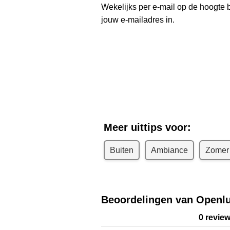
Wekelijks per e-mail op de hoogte b
jouw e-mailadres in.
Ontvang we
R
Meer uittips voor:
Buiten
Ambiance
Zomer
Beoordelingen van Openlu
0 revie