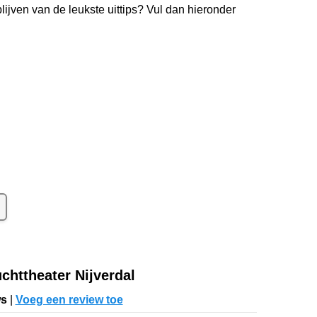
lijven van de leukste uittips? Vul dan hieronder
kelijks de nieuwste uittips
uim
26.000
lezers
chttheater Nijverdal
ws
|
Voeg een review toe