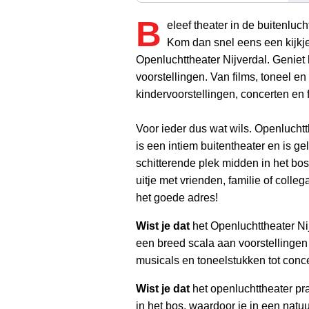
B
eleef theater in de buitenlucht
Kom dan snel eens een kijkj
Openluchttheater Nijverdal. Geniet 
voorstellingen. Van films, toneel en 
kindervoorstellingen, concerten en f
Voor ieder dus wat wils. Openluchtt
is een intiem buitentheater en is g
schitterende plek midden in het bos
uitje met vrienden, familie of colleg
het goede adres!
Wist je dat
het Openluchttheater Nij
een breed scala aan voorstellingen 
musicals en toneelstukken tot conc
Wist je dat
het openluchttheater pra
in het bos, waardoor je in een natu