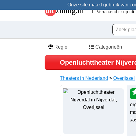
Onze site maakt gebruik van cook
Regio
Categorieën
Openluchttheater Nijver
Theaters in Nederland
>
Overijssel
er
mo
Jo