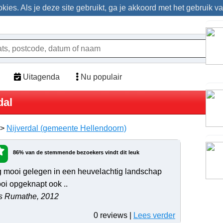
ies. Als je deze site gebruikt, ga je akkoord met het gebruik v
Uitagenda
Nu populair
dal
>
Nijverdal (gemeente Hellendoorn)
86% van de stemmende bezoekers vindt dit leuk
g mooi gelegen in een heuvelachtig landschap
oi opgeknapt ook ..
s Rumathe, 2012
0 reviews |
Lees verder