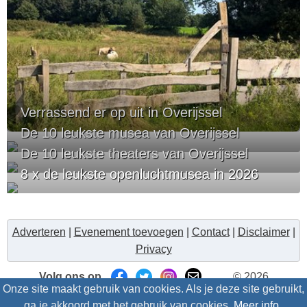
Verrassend er op uit in Overijssel
De 10 leukste musea van Overijssel
De 10 leukste theaters van Overijssel
8 x de leukste openluchtmusea in 2026
Adverteren
|
Evenement toevoegen
|
Contact
|
Disclaimer
|
Privacy
Volg ons op
© 2026
Onze site maakt gebruik van cookies. Als je deze site gebruikt,
Uitzinnig.nl/intris
- Alle rechten voorbehouden
ga je akkoord met het gebruik van cookies.
Meer info