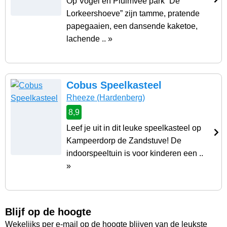
Op Vogel en Pluimvee park “De
Lorkeershoeve” zijn tamme, pratende
papegaaien, een dansende kaketoe,
lachende .. »
Cobus Speelkasteel
Rheeze
(Hardenberg)
8,9
Leef je uit in dit leuke speelkasteel op
Kampeerdorp de Zandstuve! De
indoorspeeltuin is voor kinderen een ..
»
Blijf op de hoogte
Wekelijks per e-mail op de hoogte blijven van de leukste