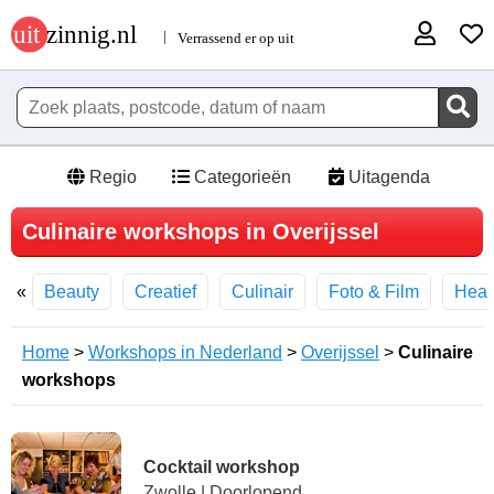
Regio
Categorieën
Uitagenda
Culinaire workshops in Overijssel
Beauty
Creatief
Culinair
Foto & Film
Heal
Home
>
Workshops in Nederland
>
Overijssel
>
Culinaire
workshops
Cocktail workshop
Zwolle | Doorlopend