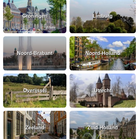
Groningen
Limburg
Noord-Brabant
Noord-Holland
Overijssel
Utrecht
Zeeland
Zuid-Holland