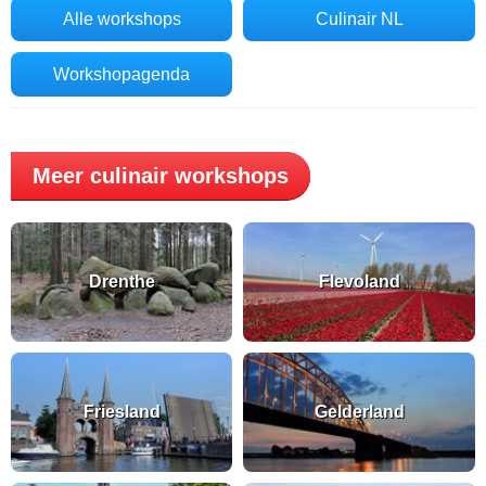
Alle workshops
Culinair NL
Workshopagenda
Meer culinair workshops
Drenthe
Flevoland
Friesland
Gelderland