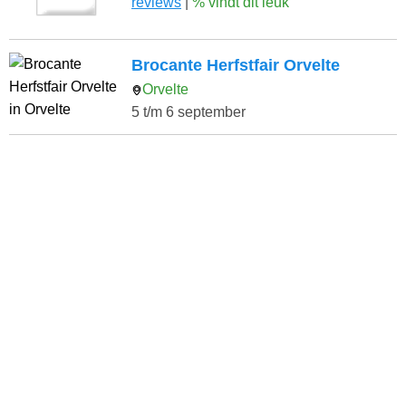
reviews
|
% vindt dit leuk
Brocante Herfstfair Orvelte
Orvelte
5 t/m 6 september