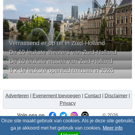
Verrassend er op uit in Zuid-Holland
De 10 leukste theaters van Zuid-Holland
De 10 leukste musea van Zuid-Holland
8 x de leukste openluchtmusea in 2026
Adverteren
|
Evenement toevoegen
|
Contact
|
Disclaimer
|
Privacy
Volg ons op
© 2026
Onze site maakt gebruik van cookies. Als je deze site gebruikt,
Uitzinnig.nl/intris
- Alle rechten voorbehouden
ga je akkoord met het gebruik van cookies.
Meer info