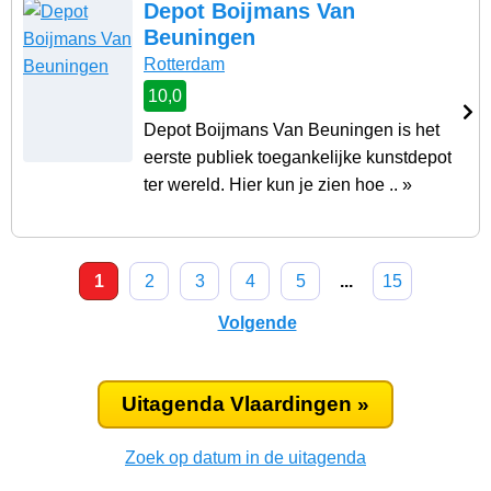
Depot Boijmans Van
Beuningen
Rotterdam
10,0
Depot Boijmans Van Beuningen is het
eerste publiek toegankelijke kunstdepot
ter wereld. Hier kun je zien hoe .. »
1
2
3
4
5
...
15
Volgende
Uitagenda Vlaardingen »
Zoek op datum in de uitagenda