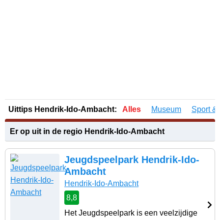
Uittips Hendrik-Ido-Ambacht:
Alles
Museum
Sport &
Er op uit in de regio Hendrik-Ido-Ambacht
Jeugdspeelpark Hendrik-Ido-
Ambacht
Hendrik-Ido-Ambacht
8,8
Het Jeugdspeelpark is een veelzijdige