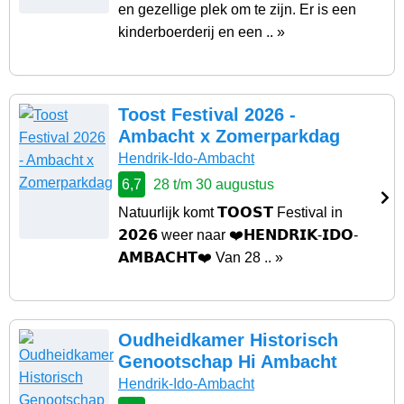
en gezellige plek om te zijn. Er is een
kinderboerderij en een .. »
Toost Festival 2026 -
Ambacht x Zomerparkdag
Hendrik-Ido-Ambacht
6,7
28 t/m 30 augustus
Natuurlijk komt 𝗧𝗢𝗢𝗦𝗧 Festival in
𝟮𝟬𝟮𝟲 weer naar ❤️𝗛𝗘𝗡𝗗𝗥𝗜𝗞-𝗜𝗗𝗢-
𝗔𝗠𝗕𝗔𝗖𝗛𝗧❤️ Van 28 .. »
Oudheidkamer Historisch
Genootschap Hi Ambacht
Hendrik-Ido-Ambacht