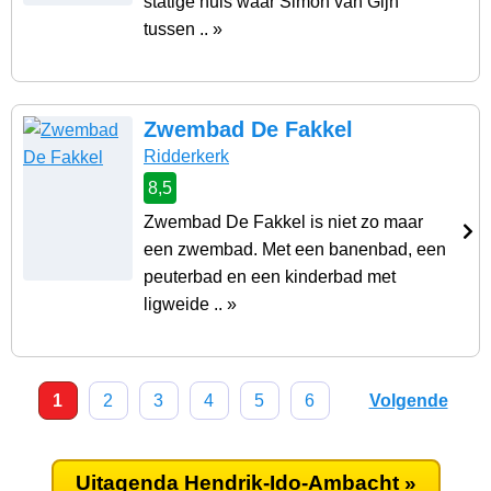
statige huis waar Simon van Gijn
tussen .. »
Zwembad De Fakkel
Ridderkerk
8,5
Zwembad De Fakkel is niet zo maar
een zwembad. Met een banenbad, een
peuterbad en een kinderbad met
ligweide .. »
1
2
3
4
5
6
Volgende
Uitagenda Hendrik-Ido-Ambacht »