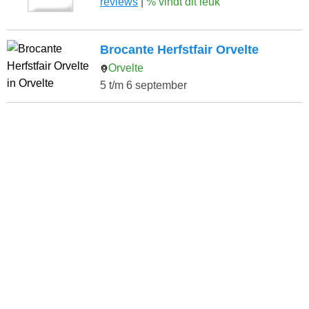
reviews
|
% vindt dit leuk
Brocante Herfstfair Orvelte
Orvelte
5 t/m 6 september