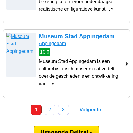
bekend platform voor hedendaagse
realistische en figuratieve kunst. .. »
Museum Stad Appingedam
Appingedam
10,0
Museum Stad Appingedam is een
cultuurhistorisch museum dat vertelt
over de geschiedenis en ontwikkeling
van .. »
1
2
3
Volgende
Uitagenda Delfzijl »