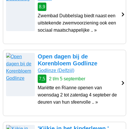
8,9
Zwembad Dubbelslag biedt naast een
uitstekende zwemvoorziening ook een
sociaal maatschappelijke .. »
Open dagen bij de
Korenbloem Godlinze
Godlinze
(Delfzijl)
7,5
2 t/m 5 september
Mariëtte en Rianne openen van
woensdag 2 tot zaterdag 4 septeber de
deuren van hun sfeervolle .. »
'Kijkje in het kinderleven '