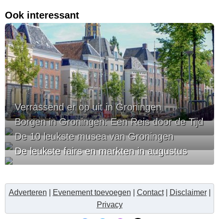
Ook interessant
Verrassend er op uit in Groningen
Borgen in Groningen: Een Reis door de Tijd
De 10 leukste musea van Groningen
De leukste fairs en markten in augustus
Adverteren
|
Evenement toevoegen
|
Contact
|
Disclaimer
|
Privacy