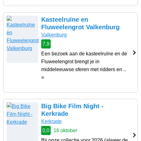
Kasteelruïne en
Fluweelengrot Valkenburg
Valkenburg
7,9
Een bezoek aan de kasteelruïne en de
Fluweelengrot brengt je in
middeleeuwse sferen met ridders en ..
»
Big Bike Film Night -
Kerkrade
Kerkrade
0,0
16 oktober
Bij onze collectie voor 2026 (alweer de