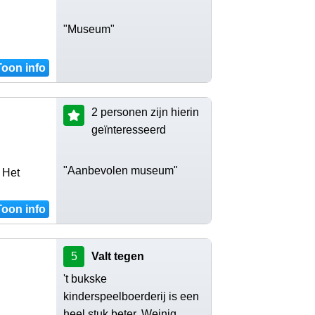
"Museum"
Toon info
2 personen zijn hierin
geïnteresseerd
"Aanbevolen museum"
 Het
Toon info
5
Valt tegen
't bukske
kinderspeelboerderij is een
heel stuk beter. Weinig