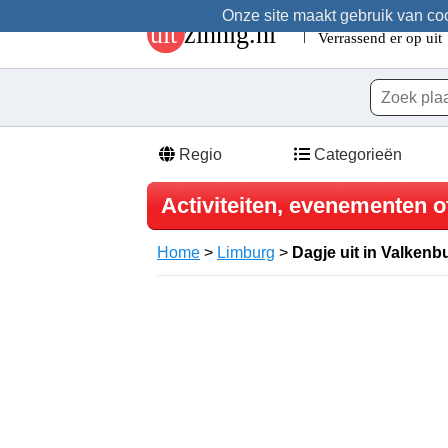
Onze site maakt gebruik van cook
Regio
Categorieën
Activiteiten, evenementen o
Home
>
Limburg
>
Dagje uit in Valkenb