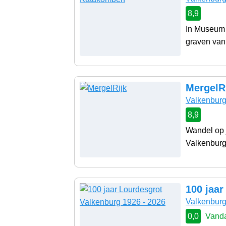
8,9
In Museum 
graven van
MergelR
Valkenbur
8,9
Wandel op 
Valkenburg 
100 jaar
Valkenbur
0,0
Vanda