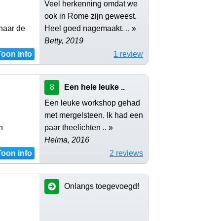
Veel herkenning omdat we
ook in Rome zijn geweest.
naar de
Heel goed nagemaakt. .. »
Betty, 2019
Toon info
1 review
8
Een hele leuke ..
Een leuke workshop gehad
met mergelsteen. Ik had een
n
paar theelichten .. »
Helma, 2016
Toon info
2 reviews
Onlangs toegevoegd!