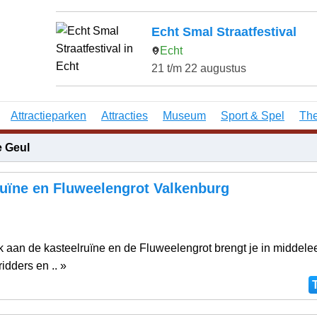
Echt Smal Straatfestival
Echt
21 t/m 22 augustus
Attractieparken
Attracties
Museum
Sport & Spel
The
e Geul
ruïne en Fluweelengrot Valkenburg
g
 aan de kasteelruïne en de Fluweelengrot brengt je in middel
ridders en .. »