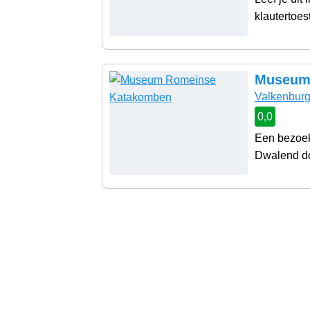
klautertoest
Museum
Valkenbur
0,0
Een bezoek
Dwalend do