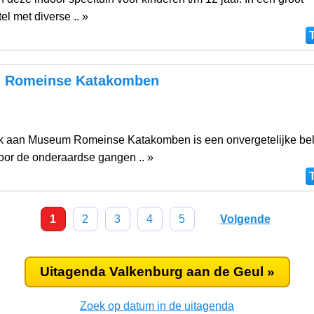
el met diverse .. »
 Romeinse Katakomben
g
 aan Museum Romeinse Katakomben is een onvergetelijke bel
or de onderaardse gangen .. »
1
2
3
4
5
Volgende
Uitagenda Valkenburg aan de Geul »
Zoek op datum in de uitagenda