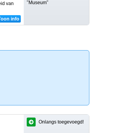
"Museum"
eid van
Toon info
Onlangs toegevoegd!