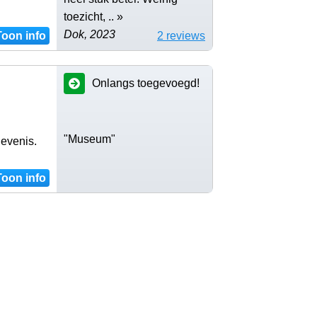
toezicht, .. »
Dok, 2023
Toon info
2 reviews
Onlangs toegevoegd!
"Museum"
evenis.
Toon info