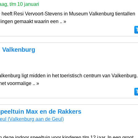
ag, t/m 10 januari
 heeft Resi Vervoort-Stevens in Museum Valkenburg tientallen
lingen gemaakt waarin een .. »
Valkenburg
g
kenburg ligt midden in het toeristisch centrum van Valkenburg.
et voormalige .. »
Speeltuin Max en de Rakkers
eul
(Valkenburg aan de Geul)
 in deze indoor speeltuin voor kinderen t/m 12 jaar. In een groot