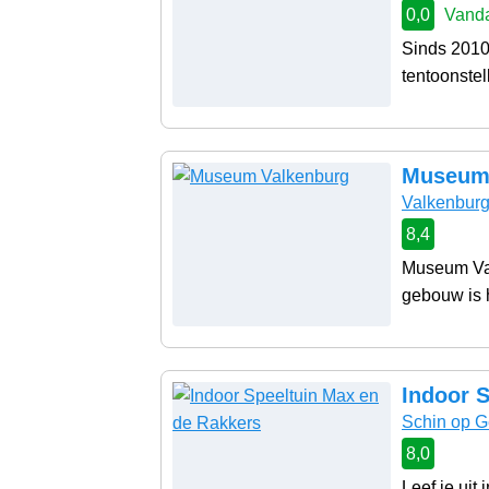
0,0
Vanda
Sinds 2010
tentoonstel
Museum 
Valkenbur
8,4
Museum Val
gebouw is h
Indoor 
Schin op G
8,0
Leef je uit