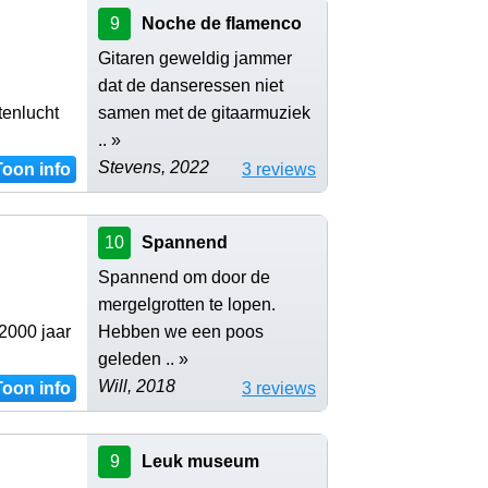
9
Noche de flamenco
Gitaren geweldig jammer
dat de danseressen niet
tenlucht
samen met de gitaarmuziek
.. »
Stevens, 2022
Toon info
3 reviews
10
Spannend
Spannend om door de
mergelgrotten te lopen.
2000 jaar
Hebben we een poos
geleden .. »
Will, 2018
Toon info
3 reviews
9
Leuk museum