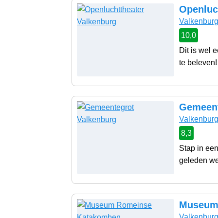
Openluc
Valkenbur
10,0
Dit is wel 
te beleven! 
Gemeent
Valkenbur
8,3
Stap in ee
geleden we
Museum
Valkenbur