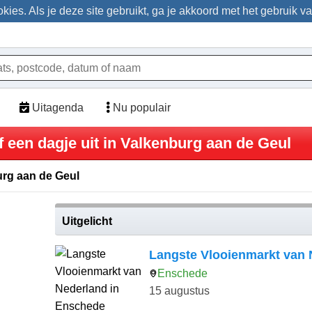
ies. Als je deze site gebruikt, ga je akkoord met het gebruik v
Uitagenda
Nu populair
f een dagje uit in Valkenburg aan de Geul
urg aan de Geul
Uitgelicht
Langste Vlooienmarkt van 
Enschede
15 augustus