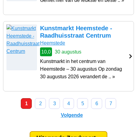
Geniet hier van de leukste en beste .. »
Kunstmarkt Heemstede -
Raadhuisstraat Centrum
Heemstede
10,0
30 augustus
Kunstmarkt in het centrum van
Heemstede – 30 augustus Op zondag
30 augustus 2026 verandert de .. »
1
2
3
4
5
6
7
Volgende