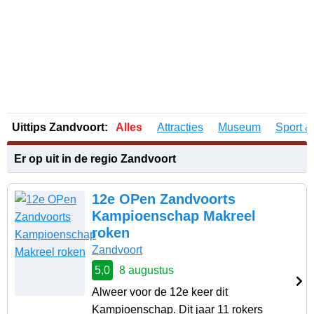
Uittips Zandvoort:
Alles
Attracties
Museum
Sport &
Er op uit in de regio Zandvoort
12e OPen Zandvoorts
Kampioenschap Makreel
roken
Zandvoort
5,0
8 augustus
Alweer voor de 12e keer dit
Kampioenschap. Dit jaar 11 rokers