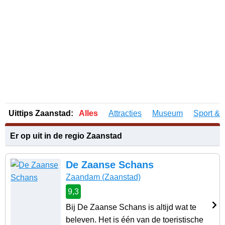
Uittips Zaanstad:
Alles
Attracties
Museum
Sport & 
Er op uit in de regio Zaanstad
De Zaanse Schans
Zaandam
(Zaanstad)
9,3
Bij De Zaanse Schans is altijd wat te
beleven. Het is één van de toeristische