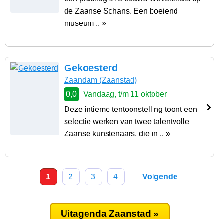
de Zaanse Schans. Een boeiend
museum .. »
Gekoesterd
Zaandam
(Zaanstad)
0,0
Vandaag, t/m 11 oktober
Deze intieme tentoonstelling toont een
selectie werken van twee talentvolle
Zaanse kunstenaars, die in .. »
1
2
3
4
Volgende
Uitagenda Zaanstad »