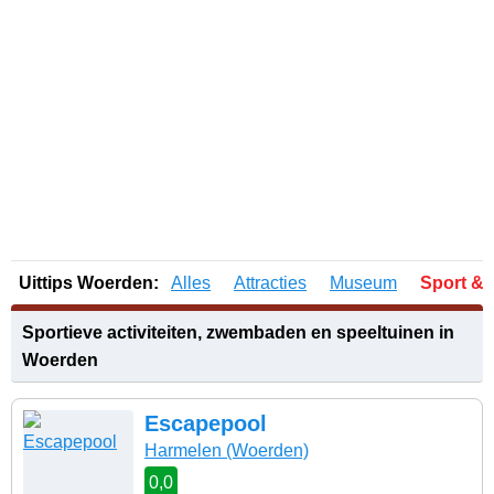
Uittips Woerden:
Alles
Attracties
Museum
Sport & 
Sportieve activiteiten, zwembaden en speeltuinen in
Woerden
Escapepool
Harmelen
(Woerden)
0,0